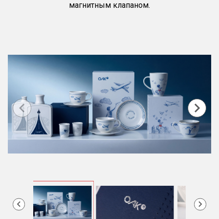
магнитным клапаном.
Item
1
of
10