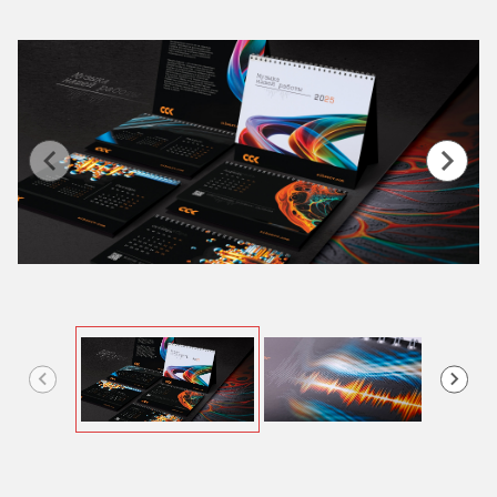
Item
1
of
4
Item
1
of
4