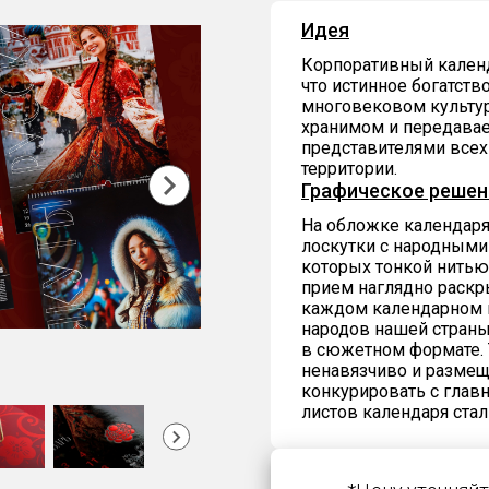
Идея
Корпоративный календ
что истинное богатств
многовековом культу
хранимом и передавае
представителями всех
территории.
Графическое решен
На обложке календаря
лоскутки с народными
которых тонкой нитью
прием наглядно раскр
каждом календарном м
народов нашей страны 
в сюжетном формате. 
ненавязчиво и размещ
конкурировать с гла
листов календаря ста