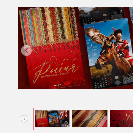
Item
1
of
10
Item