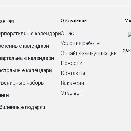
О компании
Мы
лавная
О нас
орпоративные календари
Условия работы
астенные календари
ЗАК
Онлайн-коммуникации
вартальные календари
Новости
астольные календари
Контакты
увенирные наборы
Вакансии
Отзывы
ниги
билейные подарки