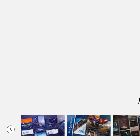
2
of
10