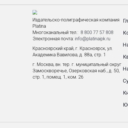
Издательско-полиграфическая компания
Г
Platina
Многоканальный тел.: ­
8 800 77 57 808
К
Электронная почта:
info@platinaipk.ru
Н
Красноярский край, г. Красноярск, ул.
Академика Вавилова, д. 88а, стр. 1
К
г. Москва, вн. тер. г. муниципальный округ
Н
Замоскворечье, Озерковская наб., д. 50,
стр. 1, помещ. 1, ком. 26
С
К
Ю