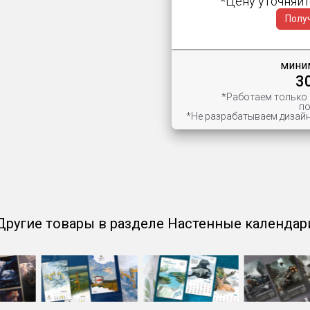
*Цену уточняйт
Полу
миним
3
*Работаем только
по
*Не разрабатываем дизайн
Другие товары в разделе Настенные календар