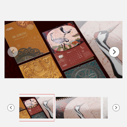
Item
1
of
5
Item