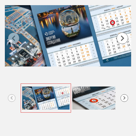
Item
1
of
4
Item
1
of
4