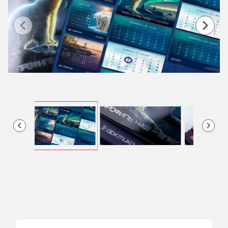
Item
1
of
9
Item
2
of
9