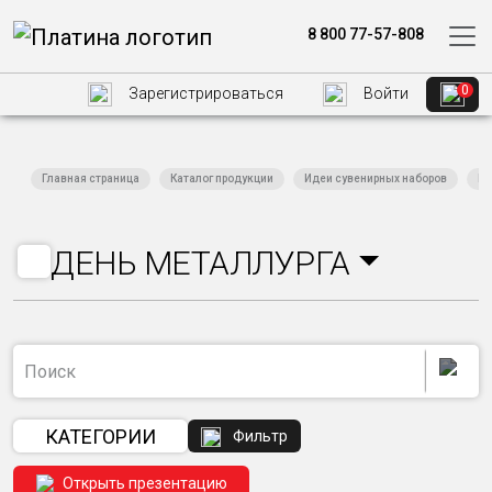
8 800 77-57-808
0
Зарегистрироваться
Войти
Главная страница
Каталог продукции
Идеи сувенирных наборов
Пр
ДЕНЬ МЕТАЛЛУРГА
КАТЕГОРИИ
Фильтр
Открыть презентацию